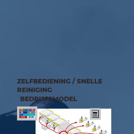
ZELFBEDIENING / SNELLE
REINIGING
BEDRIJFSMODEL