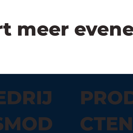
rt meer even
EDRIJ
PRO
SMOD
CTE