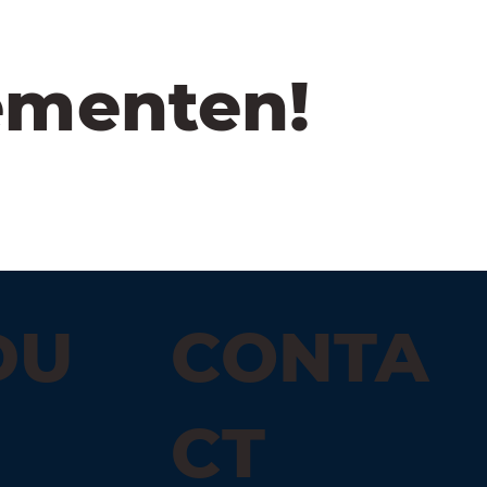
ementen!
DU
CONTA
N
CT