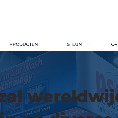
PRODUCTEN
STEUN
OV
zal wereldwij