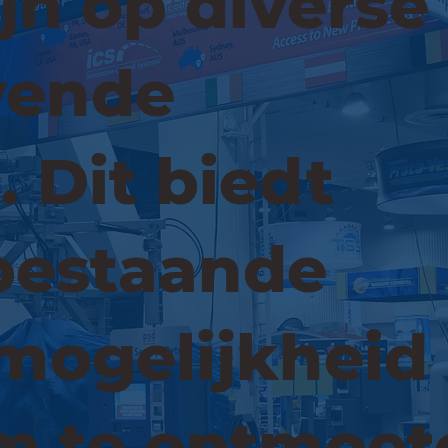
jn op diverse
vende
 Dit biedt
bestaande
mogelijkheid
m te ontmoet