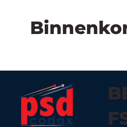
Binnenko
B
F