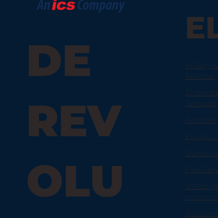
E
DE
In-Bay A
Rollover
Zelfbedi
REV
Jetwash
Aardolie
Express 
Buitenk
OLU
Flex-Ser
Volledig
schoonm
Wascen