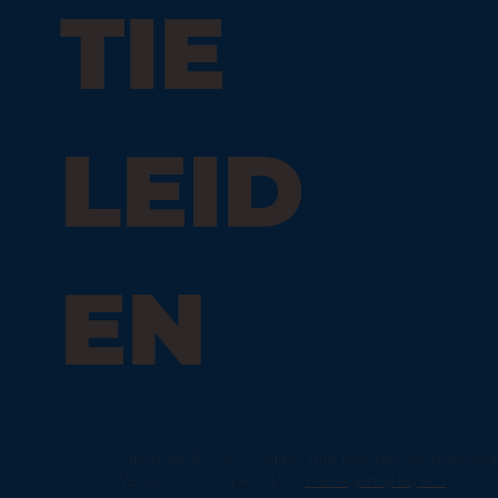
TIE
LEID
EN
Copyright © PSD Codax | Alle rechten voorbehou
Website ontworpen door
The Agency bij ICS