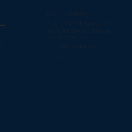
+44 (0) 1275 866 910
ers
As 8, Hawkfield Business Park,
Hawkfield Way, Whitchurch,
Bristol, BS14 0BY
pp
Vraag PSD Codax aan
Steun
e