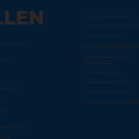
LLEN
Toegangssystemen
Autowasstraatcontroll
Washconnect®
utomatic /
WashNOW mobiele a
Prepaid-/cadeau- en
ening /
vlootkaarten
POS-integratie
ePOS en eLearning
Exterieur
Digitaal menubord
ant
Marketing en promoti
vice
e
aakservice
trum