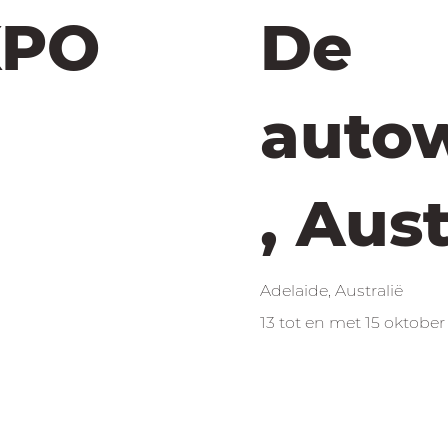
XPO
De
auto
, Aust
Adelaide, Australië
13 tot en met 15 oktober