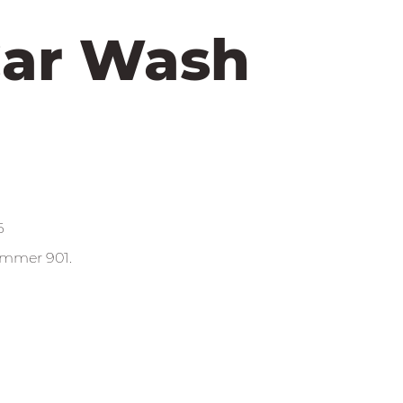
Car Wash
6
ummer 901.