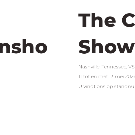
The 
insho
Show
Nashville, Tennessee, VS
11 tot en met 13 mei 202
U vindt ons op standn