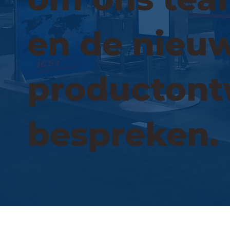
en de nieu
productont
bespreken.