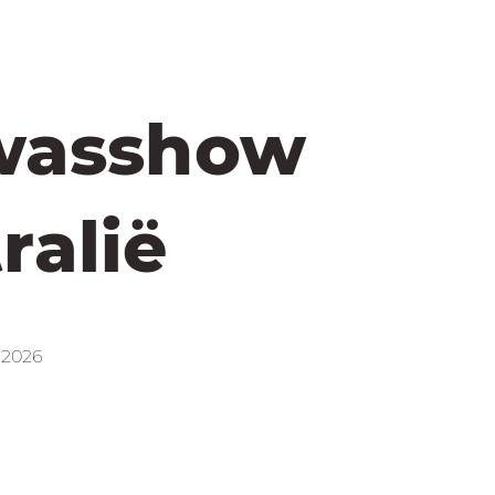
wasshow
ralië
 2026