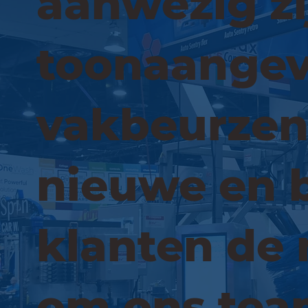
aanwezig zi
toonaange
vakbeurzen.
nieuwe en 
klanten de 
om ons tea