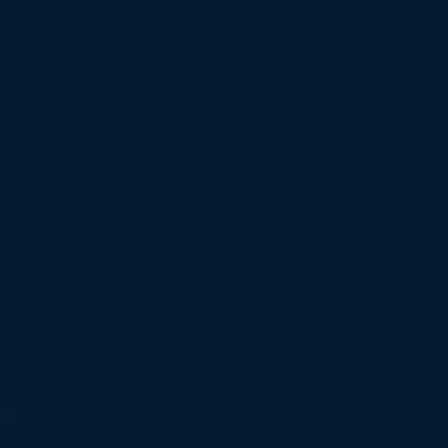
den
Missieverklaring
Privacybeleid
Cookieverk