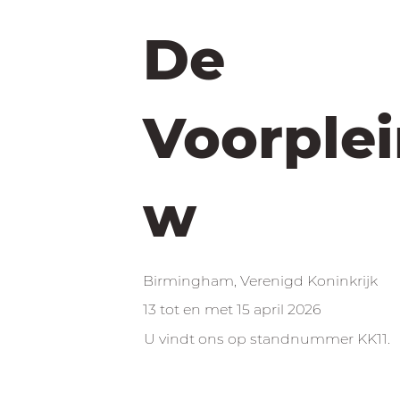
De
Voorple
w
Birmingham, Verenigd Koninkrijk
13 tot en met 15 april 2026
U vindt ons op standnummer KK11.