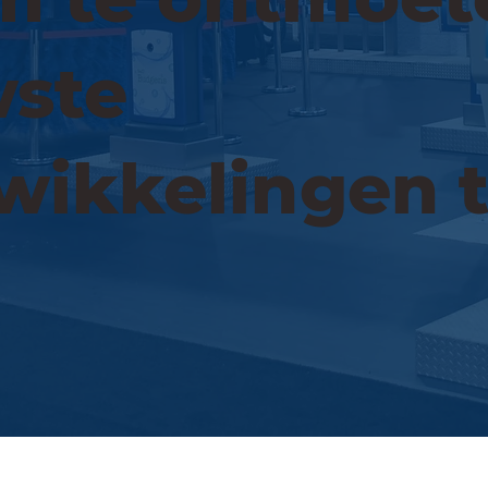
wste
wikkelingen 