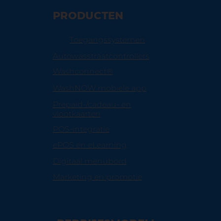
PRODUCTEN
Toegangssystemen
Autowasstraatcontrollers
Washconnect®
WashNOW mobiele app
Prepaid-/cadeau- en
vlootkaarten
POS-integratie
ePOS en eLearning
Digitaal menubord
Marketing en promotie