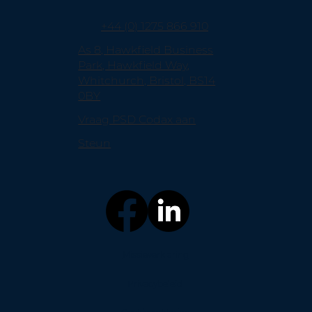
+44 (0) 1275 866 910
As 8, Hawkfield Business
Park, Hawkfield Way,
Whitchurch, Bristol, BS14
0BY
Vraag PSD Codax aan
Steun
Missieverklaring
Privacybeleid