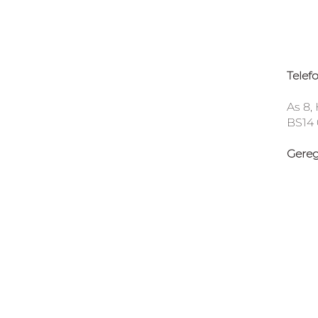
Telef
As 8,
BS14
Gereg