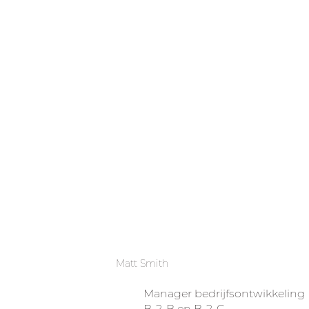
Matt Smith
Manager bedrijfsontwikkeling
B-2-B en B-2-C