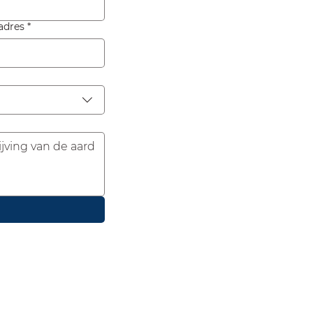
adres
*