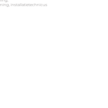
ing,
ng, installatietechnicus