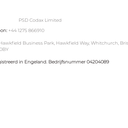
PSD Codax Limited
oon:
+44 1275 866910
 Hawkfield Business Park, Hawkfield Way, Whitchurch, Bris
 0BY
istreerd in Engeland. Bedrijfsnummer 04204089