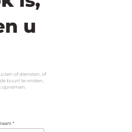
k is,
en u
cten of diensten, of
de buurt te vinden,
s opnemen.
rnaam
*