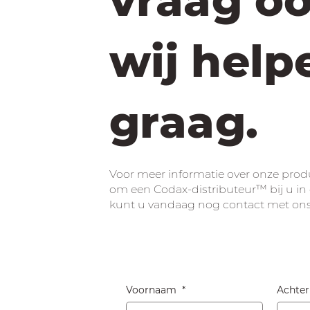
vraag oo
wij help
graag.
Voor meer informatie over onze produ
om een Codax-distributeur™ bij u in 
kunt u vandaag nog contact met on
Voornaam
*
Achte