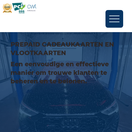
PREPAID CADEAUKAARTEN EN
VLOOTKAARTEN
Een eenvoudige en effectieve
manier om trouwe klanten te
beheren en te belonen.