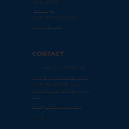
Flex-Service
Volledige
schoonmaakservice
Wascentrum
CONTACT
+44 (0) 1275 866 910
As 8, Hawkfield Business
Park, Hawkfield Way,
Whitchurch, Bristol, BS14
0BY
Vraag PSD Codax aan
Steun