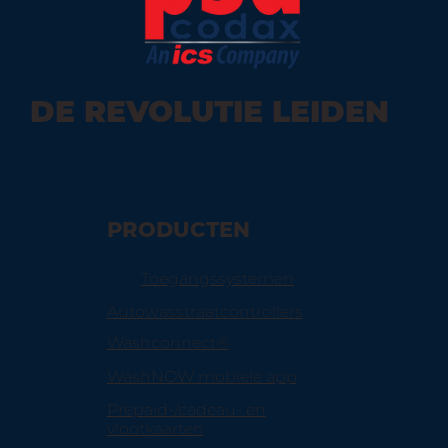
DE REVOLUTIE LEIDEN
PRODUCTEN
Toegangssystemen
Autowasstraatcontrollers
Washconnect®
WashNOW mobiele app
Prepaid-/cadeau- en
vlootkaarten