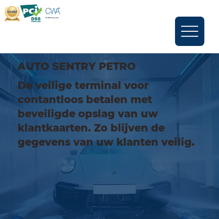
AUTO SENTRY PETRO
De veilige terminal voor
contantloos betalen met
beveiligde opslag van uw
klantkaarten. Zo blijven de
gegevens van uw klanten veilig.