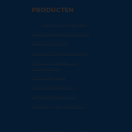
PRODUCTEN
Toegangssystemen
Autowasstraatcontrollers
Washconnect®
WashNOW mobiele app
Prepaid-/cadeau- en
vlootkaarten
POS-integratie
ePOS en eLearning
Digitaal menubord
Marketing en promotie