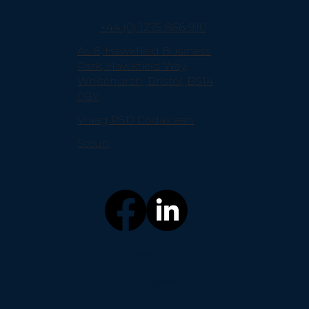
+44 (0) 1275 866 910
As 8, Hawkfield Business
Park, Hawkfield Way,
Whitchurch, Bristol, BS14
0BY
Vraag PSD Codax aan
Steun
Missieverklaring
Privacybeleid