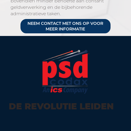
bovendien minder behoefte aan contant
geldverwerking en de bijbehorende
administratieve taken.
NEEM CONTACT MET ONS OP VOOR
MEER INFORMATIE
DE REVOLUTIE LEIDEN