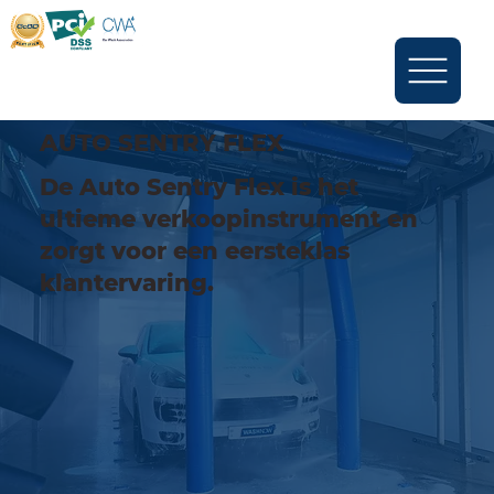
AUTO SENTRY FLEX
De Auto Sentry Flex is het
ultieme verkoopinstrument en
zorgt voor een eersteklas
klantervaring.