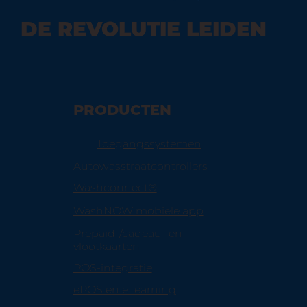
DE REVOLUTIE LEIDEN
PRODUCTEN
Toegangssystemen
Autowasstraatcontrollers
Washconnect®
WashNOW mobiele app
Prepaid-/cadeau- en
vlootkaarten
POS-integratie
ePOS en eLearning