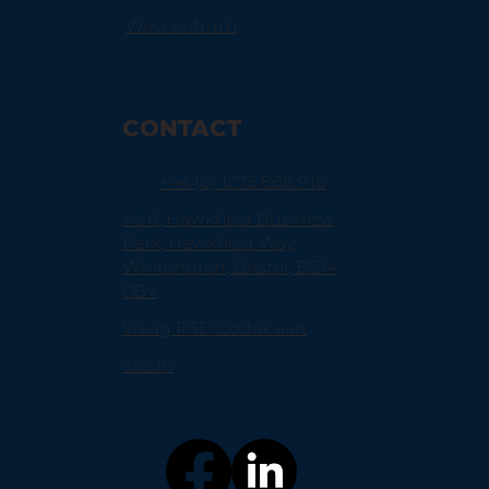
Wascentrum
CONTACT
+44 (0) 1275 866 910
As 8, Hawkfield Business
Park, Hawkfield Way,
Whitchurch, Bristol, BS14
0BY
Vraag PSD Codax aan
Steun