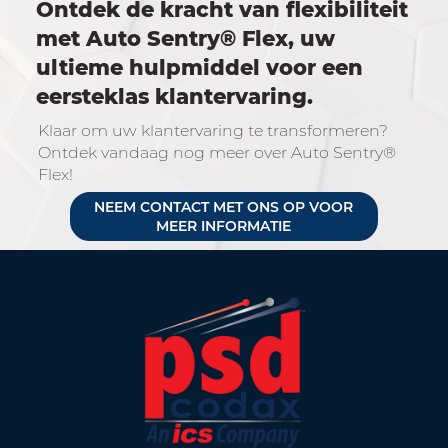
Ontdek de kracht van flexibiliteit
met Auto Sentry® Flex, uw
ultieme hulpmiddel voor een
eersteklas klantervaring.
Klaar om uw klantervaring te transformeren?
Ontdek vandaag nog meer over Auto Sentry®
Flex!
NEEM CONTACT MET ONS OP VOOR
MEER INFORMATIE